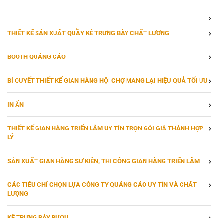
THIẾT KẾ SẢN XUẤT QUẦY KỆ TRƯNG BÀY CHẤT LƯỢNG
BOOTH QUẢNG CÁO
BÍ QUYẾT THIẾT KẾ GIAN HÀNG HỘI CHỢ MANG LẠI HIỆU QUẢ TỐI ƯU
IN ẤN
THIẾT KẾ GIAN HÀNG TRIỂN LÃM UY TÍN TRỌN GÓI GIÁ THÀNH HỢP
LÝ
SẢN XUẤT GIAN HÀNG SỰ KIỆN, THI CÔNG GIAN HÀNG TRIỂN LÃM
CÁC TIÊU CHÍ CHỌN LỰA CÔNG TY QUẢNG CÁO UY TÍN VÀ CHẤT
LƯỢNG
KỆ TRƯNG BÀY RƯỢU