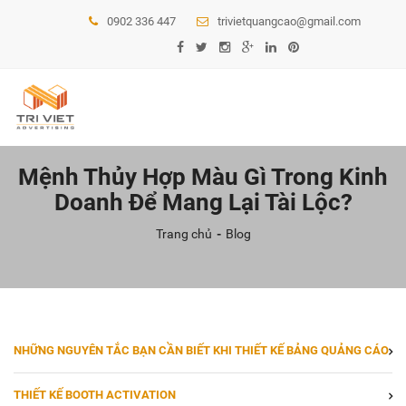
0902 336 447
trivietquangcao@gmail.com
Mệnh Thủy Hợp Màu Gì Trong Kinh
Doanh Để Mang Lại Tài Lộc?
Trang chủ
Blog
NHỮNG NGUYÊN TẮC BẠN CẦN BIẾT KHI THIẾT KẾ BẢNG QUẢNG CÁO
THIẾT KẾ BOOTH ACTIVATION