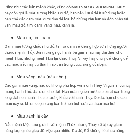
Cũng như các bản mệnh khác, cũng có
MÀU SẮC KỴ VỚI MỆNH THỦY
hay còn gọi là màu tương khắc. Do đó, bạn nên lưu ý để ít sử dụng hoặc
hạn chế các gam màu dưới đây để loại bỏ những vận hạn và đón nhận tài
vận: màu đỏ, tím, cam, vàng, nâu, xanh lá.
Màu đỏ, tím, cam:
Gam màu tương khắc như đỏ, tím và cam sẽ không hợp với những người
thuộc mệnh Thủy. Bởi vì trong ngũ hành, ba gam màu này đại diện cho
mệnh Hỏa, nhưng mệnh Hỏa lại khắc Thủy. Vì vậy, hãy chú ý để không để
các màu sắc này trở thành rào cản trong cuộc sống của bạn.
Màu vàng, nâu (nâu nhạt)
Các gam màu vàng, nâu sẽ không phù hợp với mệnh Thủy. Vì gam màu này
mang hành Thổ, đại diện cho đất. Hơn nữa, nguồn nước sẽ bị rút cạn trong
lòng đất nên hành Thổ sẽ tương khắc với hành Thủy. Do đó, hạn chế các
màu này sẽ khiến cuộc sống bạn trở nên tích cực và thoải mái hơn.
Màu xanh lá cây
Dẫu mệnh Mộc tương sinh với mệnh Thủy, nhưng Thủy sẽ bị suy giảm
năng lượng nếu giúp đỡ Mộc quá nhiều. Do đó, Để không tiêu hao năng