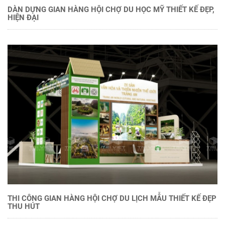
DÀN DỰNG GIAN HÀNG HỘI CHỢ DU HỌC MỸ THIẾT KẾ ĐẸP,
HIỆN ĐẠI
THI CÔNG GIAN HÀNG HỘI CHỢ DU LỊCH MẪU THIẾT KẾ ĐẸP
THU HÚT