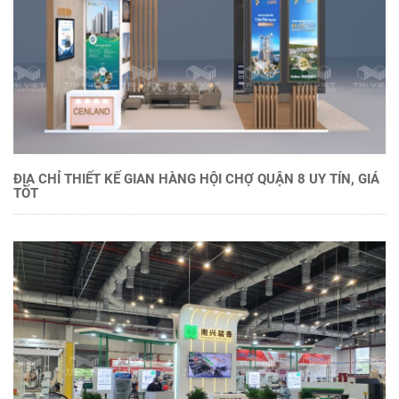
ĐỊA CHỈ THIẾT KẾ GIAN HÀNG HỘI CHỢ QUẬN 8 UY TÍN, GIÁ
TỐT