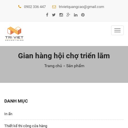
0902 336 447
trivietquangcao@gmail.com
Toggl
navig
Gian hàng hội chợ triển lãm
Trang chủ
Sản phẩm
DANH MỤC
In ấn
Thiết kế thi công cửa hàng