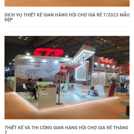
DỊCH VỤ THIẾT KẾ GIAN HÀNG HỘI CHỢ GIÁ RẺ 7/2023 MẪU
ĐẸP
THIẾT KẾ VÀ THI CÔNG GIAN HÀNG HỘI CHỢ GIÁ RẺ THÁNG
7