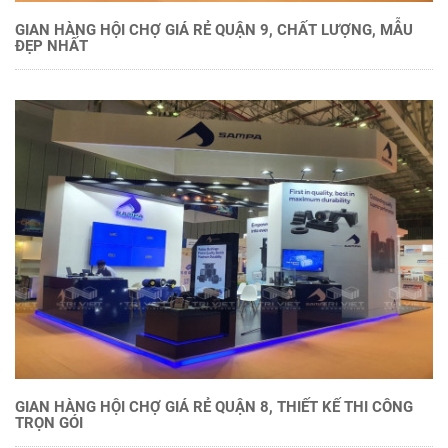
GIAN HÀNG HỘI CHỢ GIÁ RẺ QUẬN 9, CHẤT LƯỢNG, MẪU
ĐẸP NHẤT
GIAN HÀNG HỘI CHỢ GIÁ RẺ QUẬN 8, THIẾT KẾ THI CÔNG
TRỌN GÓI