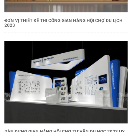
ĐƠN VỊ THIẾT KẾ THI CÔNG GIAN HÀNG HỘI CHỢ DU LỊCH
2023
DÀN DỰNG GIAN HÀNG HỘI CHỢ TƯ VẤN DU HỌC 2023 UY