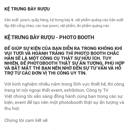
KỆ TRƯNG BÀY RƯỢU
Sản xuất posm, quầy hàng, kệ trưng bày & vật phẩm quảng cáo Sản xuất
lắp đặt cổng chào, các loại posm, vật phẩm, ấn phẩm quảng cáo
KỆ TRƯNG BÀY RƯỢU - PHOTO BOOTH
ĐỂ GIÚP SỰ KIỆN CỦA BẠN DIỄN RA TRONG KHÔNG KHÍ
VUI TƯƠI VÀ HOÀNH TRÁNG THÌ PHOTO BOOTH CHẮC
HẲN SẼ LÀ MỘT CÔNG CỤ THẬT SỰ HỮU ÍCH. TUY
NHIÊN, ĐỂ PHOTOBOOTH THẬT SỰ ẤN TƯỢNG, PHÙ HỢP
VÀ BẮT MẮT THÌ BẠN NÊN NHỜ ĐẾN SỰ TƯ VẤN VÀ HỖ
TRỢ TỪ CÁC ĐƠN VỊ THI CÔNG UY TÍN.
Với kinh nghiệm nhiều năm trong lĩnh vực thiết kế, thi công
trang trí nội ngoại thất event, exhibition, Công ty Trí
Việt chúng tôi sẵn sàng đồng hành cùng bạn trong các sự
kiện, event để tạo nên một photobooth thật sự ấn tượng và
thu hút.
Chúng tôi cam kết sẽ: