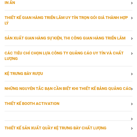
IN ẤN
THIẾT KẾ GIAN HÀNG TRIỂN LÃM UY TÍN TRỌN GÓI GIÁ THÀNH HỢP
LÝ
SẢN XUẤT GIAN HÀNG SỰ KIỆN, THI CÔNG GIAN HÀNG TRIỂN LÃM
CÁC TIÊU CHÍ CHỌN LỰA CÔNG TY QUẢNG CÁO UY TÍN VÀ CHẤT
LƯỢNG
KỆ TRƯNG BÀY RƯỢU
NHỮNG NGUYÊN TẮC BẠN CẦN BIẾT KHI THIẾT KẾ BẢNG QUẢNG CÁO
THIẾT KẾ BOOTH ACTIVATION
THIẾT KẾ SẢN XUẤT QUẦY KỆ TRƯNG BÀY CHẤT LƯỢNG