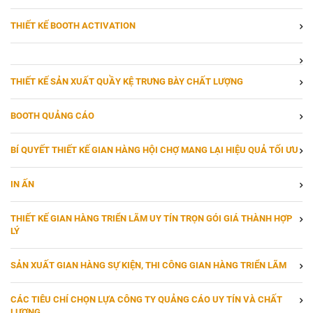
THIẾT KẾ BOOTH ACTIVATION
THIẾT KẾ SẢN XUẤT QUẦY KỆ TRƯNG BÀY CHẤT LƯỢNG
BOOTH QUẢNG CÁO
BÍ QUYẾT THIẾT KẾ GIAN HÀNG HỘI CHỢ MANG LẠI HIỆU QUẢ TỐI ƯU
IN ẤN
THIẾT KẾ GIAN HÀNG TRIỂN LÃM UY TÍN TRỌN GÓI GIÁ THÀNH HỢP
LÝ
SẢN XUẤT GIAN HÀNG SỰ KIỆN, THI CÔNG GIAN HÀNG TRIỂN LÃM
CÁC TIÊU CHÍ CHỌN LỰA CÔNG TY QUẢNG CÁO UY TÍN VÀ CHẤT
LƯỢNG