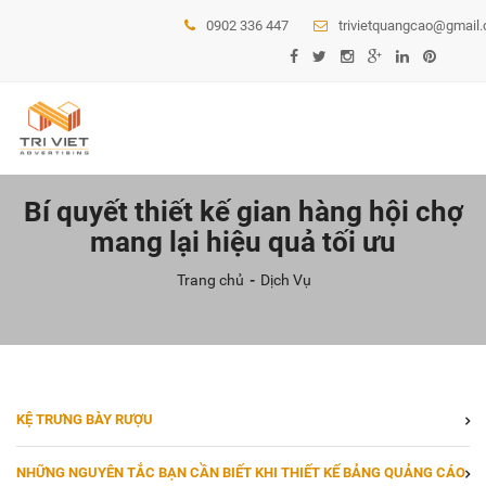
0902 336 447
trivietquangcao@gmail
Bí quyết thiết kế gian hàng hội chợ
mang lại hiệu quả tối ưu
Trang chủ
Dịch Vụ
KỆ TRƯNG BÀY RƯỢU
NHỮNG NGUYÊN TẮC BẠN CẦN BIẾT KHI THIẾT KẾ BẢNG QUẢNG CÁO