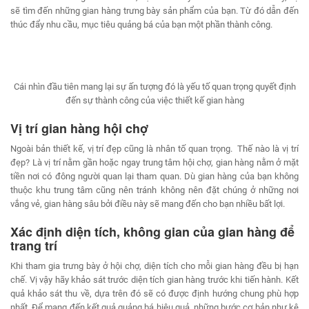
sẽ tìm đến những gian hàng trưng bày sản phẩm của bạn. Từ đó dẫn đến
thúc đẩy nhu cầu, mục tiêu quảng bá của bạn một phần thành công.
Cái nhìn đầu tiên mang lại sự ấn tượng đó là yếu tố quan trọng quyết định
đến sự thành công của việc thiết kế gian hàng
Vị trí gian hàng hội chợ
Ngoài bản thiết kế, vị trí đẹp cũng là nhân tố quan trọng. Thế nào là vị trí
đẹp? Là vị trí nằm gần hoặc ngay trung tâm hội chợ, gian hàng nằm ở mặt
tiền nơi có đông người quan lại tham quan. Dù gian hàng của bạn không
thuộc khu trung tâm cũng nên tránh không nên đặt chúng ở những nơi
vắng vẻ, gian hàng sâu bởi điều này sẽ mang đến cho bạn nhiều bất lợi.
Xác định diện tích, không gian của gian hàng để
trang trí
Khi tham gia trưng bày ở hội chợ, diện tích cho mỗi gian hàng đều bị hạn
chế. Vị vậy hãy khảo sát trước diện tích gian hàng trước khi tiến hành. Kết
quả khảo sát thu về, dựa trên đó sẽ có được định hướng chung phù hợp
nhất. Để mang đến kết quả quảng bá hiệu quả, những bước cơ bản như kê