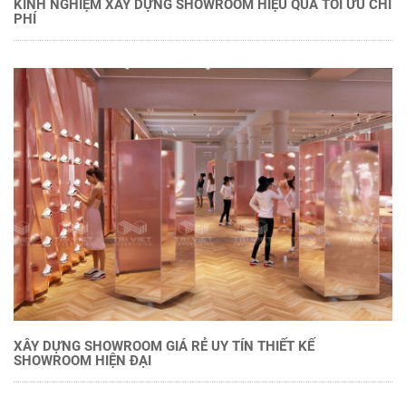
KINH NGHIỆM XÂY DỰNG SHOWROOM HIỆU QUẢ TỐI ƯU CHI
PHÍ
XÂY DỰNG SHOWROOM GIÁ RẺ UY TÍN THIẾT KẾ
SHOWROOM HIỆN ĐẠI