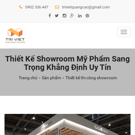
0902 336 447
trivietquangcao@gmail.com
Toggl
navig
Thiết Kế Showroom Mỹ Phẩm Sang
Trọng Khẳng Định Uy Tín
Trang chủ
Sản phẩm
Thiết kế thi công showroom