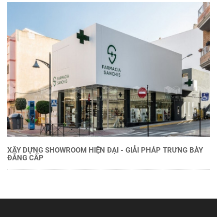
XÂY DỰNG SHOWROOM HIỆN ĐẠI - GIẢI PHÁP TRƯNG BÀY
ĐẲNG CẤP