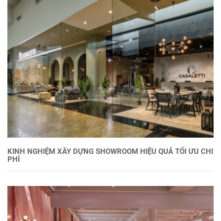
KINH NGHIỆM XÂY DỰNG SHOWROOM HIỆU QUẢ TỐI ƯU CHI
PHÍ