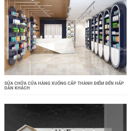
SỬA CHỮA CỬA HÀNG XUỐNG CẤP THÀNH ĐIỂM ĐẾN HẤP
DẪN KHÁCH