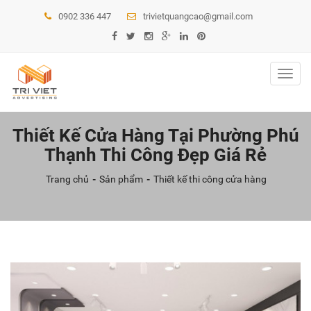
0902 336 447
trivietquangcao@gmail.com
Toggl
navig
Thiết Kế Cửa Hàng Tại Phường Phú
Thạnh Thi Công Đẹp Giá Rẻ
Trang chủ
Sản phẩm
Thiết kế thi công cửa hàng