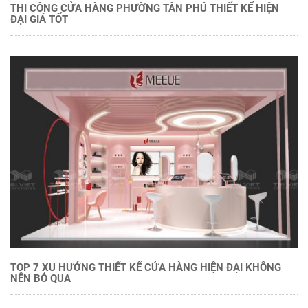
THI CÔNG CỬA HÀNG PHƯỜNG TÂN PHÚ THIẾT KẾ HIỆN
ĐẠI GIÁ TỐT
TOP 7 XU HƯỚNG THIẾT KẾ CỬA HÀNG HIỆN ĐẠI KHÔNG
NÊN BỎ QUA