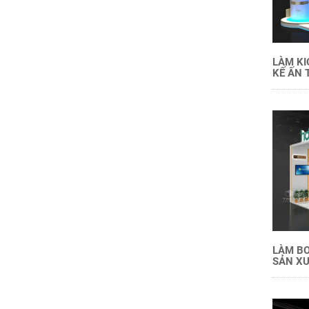
LÀM KI
KẾ ẤN 
LÀM BO
SẢN XU