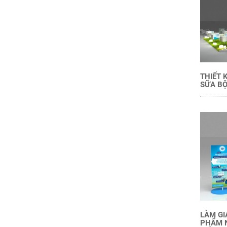
THIẾT 
SỮA BỘ
LÀM GI
PHẨM 