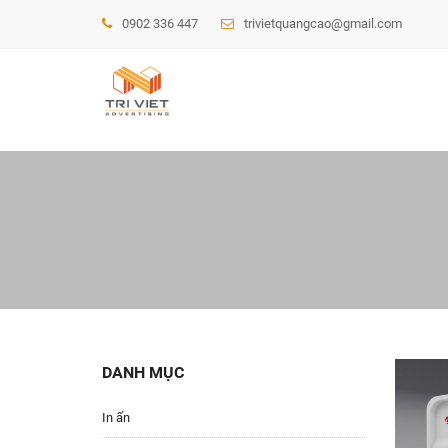
0902 336 447
trivietquangcao@gmail.com
DANH MỤC
In ấn