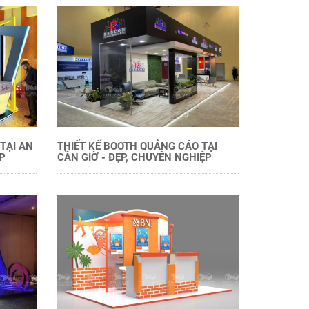
TẠI AN
THIẾT KẾ BOOTH QUẢNG CÁO TẠI
P
CẦN GIỜ - ĐẸP, CHUYÊN NGHIỆP