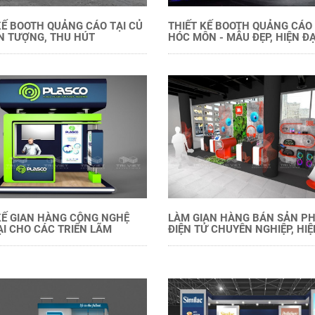
KẾ BOOTH QUẢNG CÁO TẠI CỦ
THIẾT KẾ BOOTH QUẢNG CÁO 
ẤN TƯỢNG, THU HÚT
HÓC MÔN - MẪU ĐẸP, HIỆN ĐẠ
KẾ GIAN HÀNG CÔNG NGHỆ
LÀM GIAN HÀNG BÁN SẢN P
ẠI CHO CÁC TRIỂN LÃM
ĐIỆN TỬ CHUYÊN NGHIỆP, HIỆ