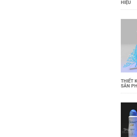
HIỆU
THIẾT 
SẢN PH