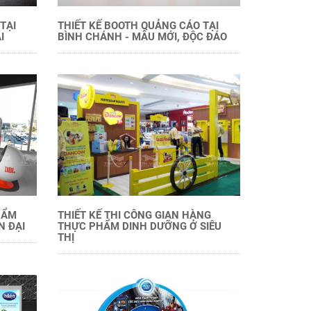
TẠI
THIẾT KẾ BOOTH QUẢNG CÁO TẠI
I
BÌNH CHÁNH - MẪU MỚI, ĐỘC ĐÁO
HẨM
THIẾT KẾ THI CÔNG GIAN HÀNG
N ĐẠI
THỰC PHẨM DINH DƯỠNG Ở SIÊU
THỊ