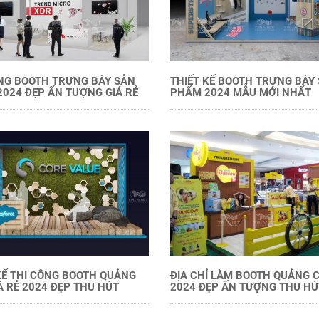
NG BOOTH TRƯNG BÀY SẢN
THIẾT KẾ BOOTH TRƯNG BÀY
024 ĐẸP ẤN TƯỢNG GIÁ RẺ
PHẨM 2024 MẪU MỚI NHẤT
KẾ THI CÔNG BOOTH QUẢNG
ĐỊA CHỈ LÀM BOOTH QUẢNG 
Á RẺ 2024 ĐẸP THU HÚT
2024 ĐẸP ẤN TƯỢNG THU HÚ