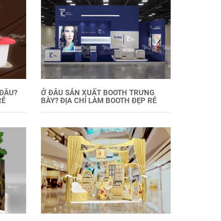
 ĐÂU?
Ở ĐÂU SẢN XUẤT BOOTH TRƯNG
RẺ
BÀY? ĐỊA CHỈ LÀM BOOTH ĐẸP RẺ