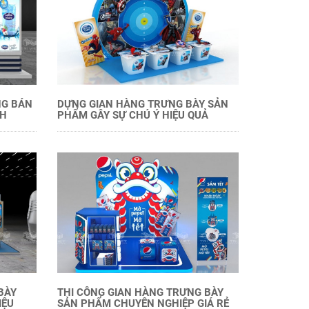
NG BÁN
DỰNG GIAN HÀNG TRƯNG BÀY SẢN
CH
PHẨM GÂY SỰ CHÚ Ý HIỆU QUẢ
BÀY
THI CÔNG GIAN HÀNG TRƯNG BÀY
IỆU
SẢN PHẨM CHUYÊN NGHIỆP GIÁ RẺ