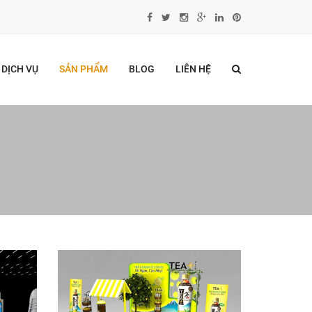
DỊCH VỤ
SẢN PHẨM
BLOG
LIÊN HỆ