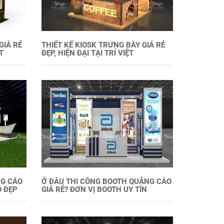
GIÁ RẺ
THIẾT KẾ KIOSK TRƯNG BÀY GIÁ RẺ
T
ĐẸP, HIỆN ĐẠI TẠI TRÍ VIỆT
NG CÁO
Ở ĐÂU THI CÔNG BOOTH QUẢNG CÁO
O ĐẸP
GIÁ RẺ? ĐƠN VỊ BOOTH UY TÍN