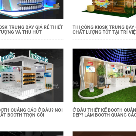
OSK TRƯNG BÀY GIÁ RẺ THIẾT
THI CÔNG KIOSK TRƯNG BÀY 
TƯỢNG VÀ THU HÚT
CHẤT LƯỢNG TỐT TẠI TRÍ VIỆ
OTH QUẢNG CÁO Ở ĐÂU? NƠI
Ở ĐÂU THIẾT KẾ BOOTH QUẢ
ẤT BOOTH TRỌN GÓI
ĐẸP? LÀM BOOTH QUẢNG CÁ