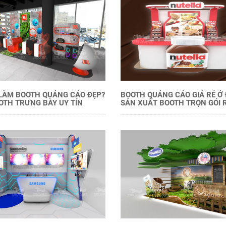
LÀM BOOTH QUẢNG CÁO ĐẸP?
BOOTH QUẢNG CÁO GIÁ RẺ Ở
OTH TRƯNG BÀY UY TÍN
SẢN XUẤT BOOTH TRỌN GÓI 