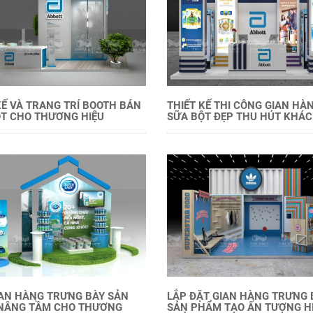
KẾ VÀ TRANG TRÍ BOOTH BÁN
THIẾT KẾ THI CÔNG GIAN HÀ
T CHO THƯƠNG HIỆU
SỮA BỘT ĐẸP THU HÚT KHÁ
AN HÀNG TRƯNG BÀY SẢN
LẮP ĐẶT GIAN HÀNG TRƯNG 
NÂNG TẦM CHO THƯƠNG
SẢN PHẨM TẠO ẤN TƯỢNG H