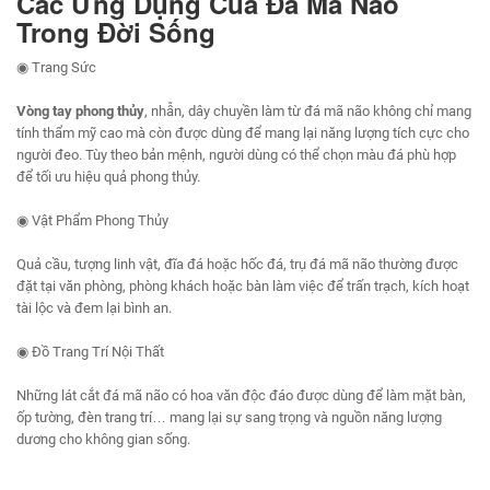
Các Ứng Dụng Của Đá Mã Não
Trong Đời Sống
◉ Trang Sức
Vòng tay
phong thủy
, nhẫn, dây chuyền làm từ đá mã não không chỉ mang
tính thẩm mỹ cao mà còn được dùng để mang lại năng lượng tích cực cho
người đeo. Tùy theo bản mệnh, người dùng có thể chọn màu đá phù hợp
để tối ưu hiệu quả phong thủy.
◉ Vật Phẩm Phong Thủy
Quả cầu, tượng linh vật, đĩa đá hoặc hốc đá, trụ đá mã não thường được
đặt tại văn phòng, phòng khách hoặc bàn làm việc để trấn trạch, kích hoạt
tài lộc và đem lại bình an.
◉ Đồ Trang Trí Nội Thất
Những lát cắt đá mã não có hoa văn độc đáo được dùng để làm mặt bàn,
ốp tường, đèn trang trí… mang lại sự sang trọng và nguồn năng lượng
dương cho không gian sống.