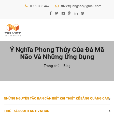
0902 336 447
trivietquangcao@gmail.com
Ý Nghĩa Phong Thủy Của Đá Mã
Não Và Những Ứng Dụng
Trang chủ
Blog
NHỮNG NGUYÊN TẮC BẠN CẦN BIẾT KHI THIẾT KẾ BẢNG QUẢNG CÁO
THIẾT KẾ BOOTH ACTIVATION