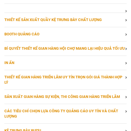
THIẾT KẾ SẢN XUẤT QUẦY KỆ TRƯNG BÀY CHẤT LƯỢNG
BOOTH QUẢNG CÁO
BÍ QUYẾT THIẾT KẾ GIAN HÀNG HỘI CHỢ MANG LẠI HIỆU QUẢ TỐI ƯU
IN ẤN
THIẾT KẾ GIAN HÀNG TRIỂN LÃM UY TÍN TRỌN GÓI GIÁ THÀNH HỢP
LÝ
SẢN XUẤT GIAN HÀNG SỰ KIỆN, THI CÔNG GIAN HÀNG TRIỂN LÃM
CÁC TIÊU CHÍ CHỌN LỰA CÔNG TY QUẢNG CÁO UY TÍN VÀ CHẤT
LƯỢNG
KỆ TRƯNG BÀY RƯỢU