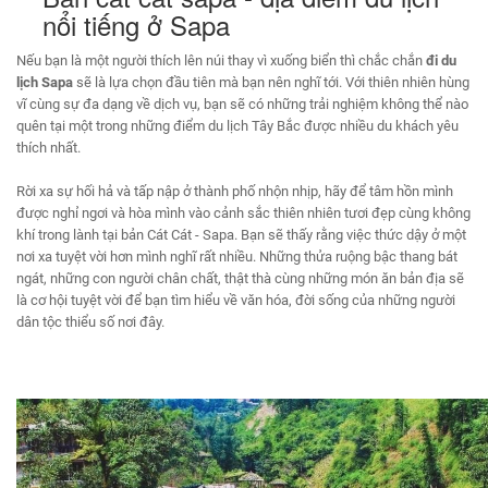
nổi tiếng ở Sapa
Nếu bạn là một người thích lên núi thay vì xuống biển thì chắc chắn
đi du
lịch Sapa
sẽ là lựa chọn đầu tiên mà bạn nên nghĩ tới. Với thiên nhiên hùng
vĩ cùng sự đa dạng về dịch vụ, bạn sẽ có những trải nghiệm không thể nào
quên tại một trong những điểm du lịch Tây Bắc được nhiều du khách yêu
thích nhất.
Rời xa sự hối hả và tấp nập ở thành phố nhộn nhịp, hãy để tâm hồn mình
được nghỉ ngơi và hòa mình vào cảnh sắc thiên nhiên tươi đẹp cùng không
khí trong lành tại bản Cát Cát - Sapa. Bạn sẽ thấy rằng việc thức dậy ở một
nơi xa tuyệt vời hơn mình nghĩ rất nhiều. Những thửa ruộng bậc thang bát
ngát, những con người chân chất, thật thà cùng những món ăn bản địa sẽ
là cơ hội tuyệt vời để bạn tìm hiểu về văn hóa, đời sống của những người
dân tộc thiểu số nơi đây.