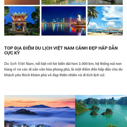
TOP ĐỊA ĐIỂM DU LỊCH VIỆT NAM CẢNH ĐẸP HẤP DẪN
CỰC KỲ
Du lịch Việt Nam
, nổi bật với bờ biển dài hơn 3.000 km, hệ thống núi non
hùng vĩ và các di sản văn hóa phong phú, là một điểm đến hấp dẫn cho du
khách yêu thích khám phá vẻ đẹp thiên nhiên và di tích lịch sử.