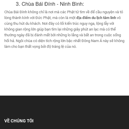
3. Chùa Bái Đính - Ninh Bình:
Chùa Bái Đính không chỉ là nơi mà các Phật tử tìm về để cầu nguyện và tỏ
lòng thành kính với Đức Phật, mà còn là một
địa điểm du lịch tâm linh
vô
cùng thu hút du khách. Nơi đây có lối kiến trúc nguy nga, lộng lẫy với
không gian rộng lớn giúp bạn tìm lại những giây phút an lạc mà có thể
thường ngày đã bị đánh mất bởi những lo lắng và bất an trong cuộc sống
hối hả. Ngôi chùa có diện tích rộng lớn bậc nhất Đông Nam Á này sẽ không
làm cho bạn thất vọng bởi độ tráng lệ của nó.
VỀ CHÚNG TÔI