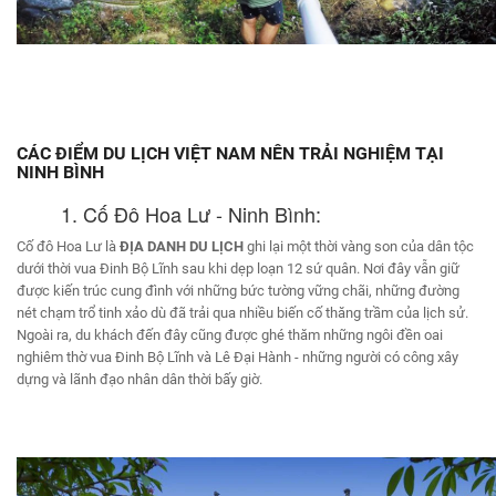
CÁC ĐIỂM DU LỊCH VIỆT NAM NÊN TRẢI NGHIỆM TẠI
NINH BÌNH
1. Cố Đô Hoa Lư - Ninh Bình:
Cố đô Hoa Lư là
ĐỊA DANH DU LỊCH
ghi lại một thời vàng son của dân tộc
dưới thời vua Đinh Bộ Lĩnh sau khi dẹp loạn 12 sứ quân. Nơi đây vẫn giữ
được kiến trúc cung đình với những bức tường vững chãi, những đường
nét chạm trổ tinh xảo dù đã trải qua nhiều biến cố thăng trầm của lịch sử.
Ngoài ra, du khách đến đây cũng được ghé thăm những ngôi đền oai
nghiêm thờ vua Đinh Bộ Lĩnh và Lê Đại Hành - những người có công xây
dựng và lãnh đạo nhân dân thời bấy giờ.