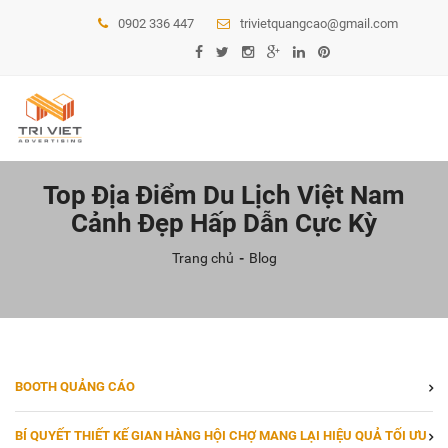
0902 336 447
trivietquangcao@gmail.com
Top Địa Điểm Du Lịch Việt Nam
Cảnh Đẹp Hấp Dẫn Cực Kỳ
Trang chủ
Blog
BOOTH QUẢNG CÁO
BÍ QUYẾT THIẾT KẾ GIAN HÀNG HỘI CHỢ MANG LẠI HIỆU QUẢ TỐI ƯU