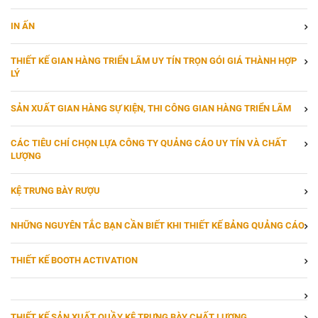
IN ẤN
THIẾT KẾ GIAN HÀNG TRIỂN LÃM UY TÍN TRỌN GÓI GIÁ THÀNH HỢP
LÝ
SẢN XUẤT GIAN HÀNG SỰ KIỆN, THI CÔNG GIAN HÀNG TRIỂN LÃM
CÁC TIÊU CHÍ CHỌN LỰA CÔNG TY QUẢNG CÁO UY TÍN VÀ CHẤT
LƯỢNG
KỆ TRƯNG BÀY RƯỢU
NHỮNG NGUYÊN TẮC BẠN CẦN BIẾT KHI THIẾT KẾ BẢNG QUẢNG CÁO
THIẾT KẾ BOOTH ACTIVATION
THIẾT KẾ SẢN XUẤT QUẦY KỆ TRƯNG BÀY CHẤT LƯỢNG