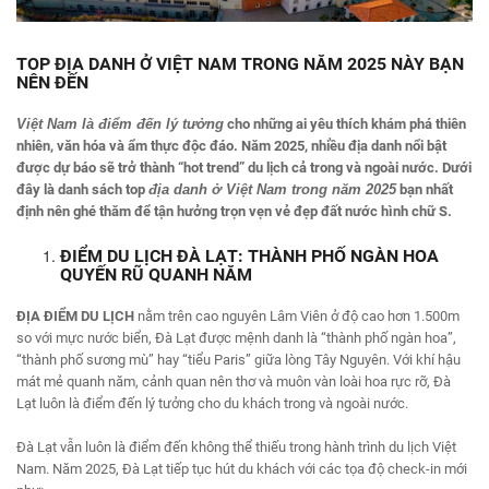
TOP ĐỊA DANH Ở VIỆT NAM TRONG NĂM 2025 NÀY BẠN
NÊN ĐẾN
Việt Nam là điểm đến lý tưởng
cho những ai yêu thích khám phá thiên
nhiên, văn hóa và ẩm thực độc đáo. Năm 2025, nhiều địa danh nổi bật
được dự báo sẽ trở thành “hot trend” du lịch cả trong và ngoài nước. Dưới
đây là danh sách top
địa danh ở Việt Nam trong năm 2025
bạn nhất
định nên ghé thăm để tận hưởng trọn vẹn vẻ đẹp đất nước hình chữ S.
ĐIỂM DU LỊCH ĐÀ LẠT: THÀNH PHỐ NGÀN HOA
QUYẾN RŨ QUANH NĂM
ĐỊA ĐIỂM DU LỊCH
nằm trên cao nguyên Lâm Viên ở độ cao hơn 1.500m
so với mực nước biển, Đà Lạt được mệnh danh là “thành phố ngàn hoa”,
“thành phố sương mù” hay “tiểu Paris” giữa lòng Tây Nguyên. Với khí hậu
mát mẻ quanh năm, cảnh quan nên thơ và muôn vàn loài hoa rực rỡ, Đà
Lạt luôn là điểm đến lý tưởng cho du khách trong và ngoài nước.
Đà Lạt vẫn luôn là điểm đến không thể thiếu trong hành trình du lịch Việt
Nam. Năm 2025, Đà Lạt tiếp tục hút du khách với các tọa độ check-in mới