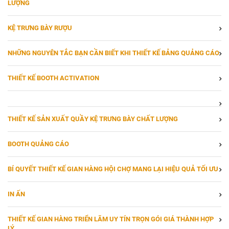
LƯỢNG
KỆ TRƯNG BÀY RƯỢU
NHỮNG NGUYÊN TẮC BẠN CẦN BIẾT KHI THIẾT KẾ BẢNG QUẢNG CÁO
THIẾT KẾ BOOTH ACTIVATION
THIẾT KẾ SẢN XUẤT QUẦY KỆ TRƯNG BÀY CHẤT LƯỢNG
BOOTH QUẢNG CÁO
BÍ QUYẾT THIẾT KẾ GIAN HÀNG HỘI CHỢ MANG LẠI HIỆU QUẢ TỐI ƯU
IN ẤN
THIẾT KẾ GIAN HÀNG TRIỂN LÃM UY TÍN TRỌN GÓI GIÁ THÀNH HỢP
LÝ