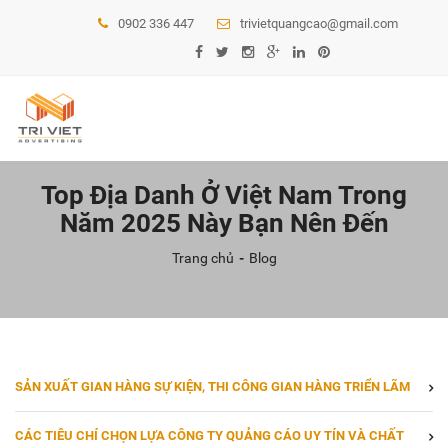
0902 336 447
trivietquangcao@gmail.com
Top Địa Danh Ở Việt Nam Trong
Năm 2025 Này Bạn Nên Đến
Trang chủ
Blog
SẢN XUẤT GIAN HÀNG SỰ KIỆN, THI CÔNG GIAN HÀNG TRIỂN LÃM
CÁC TIÊU CHÍ CHỌN LỰA CÔNG TY QUẢNG CÁO UY TÍN VÀ CHẤT