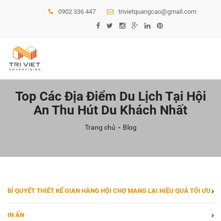
0902 336 447
trivietquangcao@gmail.com
Top Các Địa Điểm Du Lịch Tại Hội
An Thu Hút Du Khách Nhất
Trang chủ
Blog
BÍ QUYẾT THIẾT KẾ GIAN HÀNG HỘI CHỢ MANG LẠI HIỆU QUẢ TỐI ƯU
IN ẤN