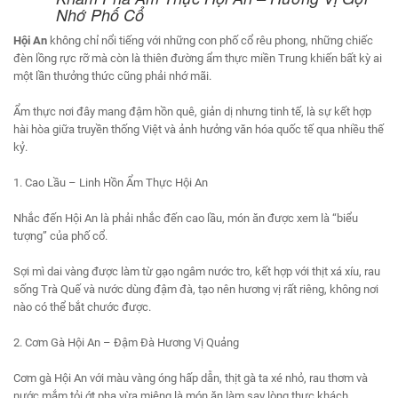
Nhớ Phố Cổ
Hội An
không chỉ nổi tiếng với những con phố cổ rêu phong, những chiếc
đèn lồng rực rỡ mà còn là thiên đường ẩm thực miền Trung khiến bất kỳ ai
một lần thưởng thức cũng phải nhớ mãi.
Ẩm thực nơi đây mang đậm hồn quê, giản dị nhưng tinh tế, là sự kết hợp
hài hòa giữa truyền thống Việt và ảnh hưởng văn hóa quốc tế qua nhiều thế
kỷ.
1. Cao Lầu – Linh Hồn Ẩm Thực Hội An
Nhắc đến Hội An là phải nhắc đến cao lầu, món ăn được xem là “biểu
tượng” của phố cổ.
Sợi mì dai vàng được làm từ gạo ngâm nước tro, kết hợp với thịt xá xíu, rau
sống Trà Quế và nước dùng đậm đà, tạo nên hương vị rất riêng, không nơi
nào có thể bắt chước được.
2. Cơm Gà Hội An – Đậm Đà Hương Vị Quảng
Cơm gà Hội An với màu vàng óng hấp dẫn, thịt gà ta xé nhỏ, rau thơm và
nước mắm tỏi ớt pha vừa miệng là món ăn làm say lòng thực khách.