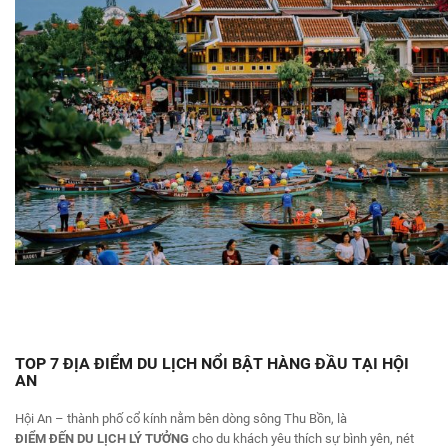
TOP
7 ĐỊA ĐIỂM DU LỊCH NỔI BẬT
HÀNG ĐẦU TẠI HỘI
AN
Hội An – thành phố cổ kính nằm bên dòng sông Thu Bồn, là
ĐIỂM ĐẾN
DU LỊCH LÝ TƯỞNG
cho du khách yêu thích sự bình yên, nét