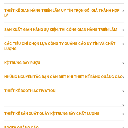
THIẾT KẾ GIAN HÀNG TRIỂN LÃM UY TÍN TRỌN GÓI GIÁ THÀNH HỢP
LÝ
SẢN XUẤT GIAN HÀNG SỰ KIỆN, THI CÔNG GIAN HÀNG TRIỂN LÃM
CÁC TIÊU CHÍ CHỌN LỰA CÔNG TY QUẢNG CÁO UY TÍN VÀ CHẤT
LƯỢNG
KỆ TRƯNG BÀY RƯỢU
NHỮNG NGUYÊN TẮC BẠN CẦN BIẾT KHI THIẾT KẾ BẢNG QUẢNG CÁO
THIẾT KẾ BOOTH ACTIVATION
THIẾT KẾ SẢN XUẤT QUẦY KỆ TRƯNG BÀY CHẤT LƯỢNG
BOOTH QUẢNG CÁO