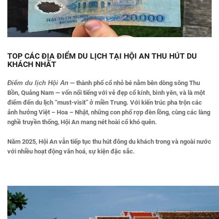
TOP CÁC ĐỊA ĐIỂM DU LỊCH TẠI HỘI AN THU HÚT DU
KHÁCH NHẤT
Điểm du lịch Hội An
— thành phố cổ nhỏ bé nằm bên dòng sông Thu
Bồn, Quảng Nam — vốn nổi tiếng với vẻ đẹp cổ kính, bình yên, và là một
điểm đến du lịch “must-visit” ở miền Trung. Với kiến trúc pha trộn các
ảnh hưởng Việt – Hoa – Nhật, những con phố rợp đèn lồng, cùng các làng
nghề truyền thống, Hội An mang nét hoài cổ khó quên.
Năm 2025, Hội An vẫn tiếp tục thu hút đông du khách trong và ngoài nước
với nhiều hoạt động văn hoá, sự kiện đặc sắc.