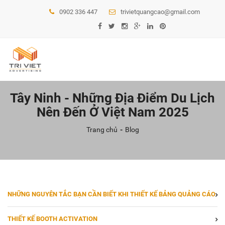
0902 336 447
trivietquangcao@gmail.com
Tây Ninh - Những Địa Điểm Du Lịch
Nên Đến Ở Việt Nam 2025
Trang chủ
Blog
NHỮNG NGUYÊN TẮC BẠN CẦN BIẾT KHI THIẾT KẾ BẢNG QUẢNG CÁO
THIẾT KẾ BOOTH ACTIVATION