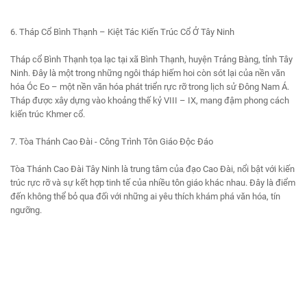
6. Tháp Cổ Bình Thạnh – Kiệt Tác Kiến Trúc Cổ Ở Tây Ninh
Tháp cổ Bình Thạnh tọa lạc tại xã Bình Thạnh, huyện Trảng Bàng, tỉnh Tây
Ninh. Đây là một trong những ngôi tháp hiếm hoi còn sót lại của nền văn
hóa Óc Eo – một nền văn hóa phát triển rực rỡ trong lịch sử Đông Nam Á.
Tháp được xây dựng vào khoảng thế kỷ VIII – IX, mang đậm phong cách
kiến trúc Khmer cổ.
7. Tòa Thánh Cao Đài - Công Trình Tôn Giáo Độc Đáo
Tòa Thánh Cao Đài Tây Ninh là trung tâm của đạo Cao Đài, nổi bật với kiến
trúc rực rỡ và sự kết hợp tinh tế của nhiều tôn giáo khác nhau. Đây là điểm
đến không thể bỏ qua đối với những ai yêu thích khám phá văn hóa, tín
ngưỡng.