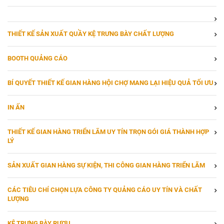
THIẾT KẾ SẢN XUẤT QUẦY KỆ TRƯNG BÀY CHẤT LƯỢNG
BOOTH QUẢNG CÁO
BÍ QUYẾT THIẾT KẾ GIAN HÀNG HỘI CHỢ MANG LẠI HIỆU QUẢ TỐI ƯU
IN ẤN
THIẾT KẾ GIAN HÀNG TRIỂN LÃM UY TÍN TRỌN GÓI GIÁ THÀNH HỢP
LÝ
SẢN XUẤT GIAN HÀNG SỰ KIỆN, THI CÔNG GIAN HÀNG TRIỂN LÃM
CÁC TIÊU CHÍ CHỌN LỰA CÔNG TY QUẢNG CÁO UY TÍN VÀ CHẤT
LƯỢNG
KỆ TRƯNG BÀY RƯỢU