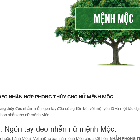
ĐEO NHẪN HỢP PHONG THỦY CHO NỮ MỆNH MỘC
ong thủy
đeo nhẫn
, mỗi ngón tay đều có sự liên kết với một yếu tố và một tác dụn
chọn nhẫn cho nữ mệnh Mộc:
. Ngón tay đeo nhẫn nữ mệnh Mộc:
 (thuộc hành Mộc): Với những bạn nữ mệnh Mộc chưa kết hôn,
NHẪN PHONG T