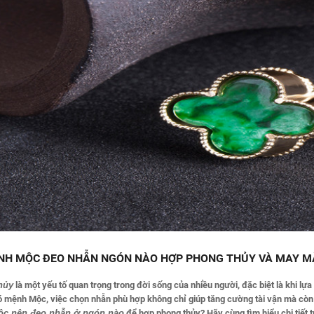
NH MỘC ĐEO NHẪN NGÓN NÀO HỢP PHONG THỦY VÀ MAY M
hủy
là một yếu tố quan trọng trong đời sống của nhiều người, đặc biệt là khi l
ó mệnh Mộc, việc chọn nhẫn phù hợp không chỉ giúp tăng cường tài vận mà còn
c nên đeo nhẫn ở ngón nào
để hợp phong thủy? Hãy cùng tìm hiểu chi tiết t