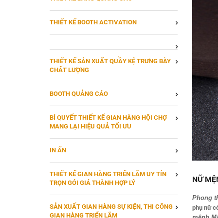
THIẾT KẾ BOOTH ACTIVATION
THIẾT KẾ SẢN XUẤT QUẦY KỆ TRƯNG BÀY
CHẤT LƯỢNG
BOOTH QUẢNG CÁO
BÍ QUYẾT THIẾT KẾ GIAN HÀNG HỘI CHỢ
MANG LẠI HIỆU QUẢ TỐI ƯU
IN ẤN
THIẾT KẾ GIAN HÀNG TRIỂN LÃM UY TÍN
NỮ MỆ
TRỌN GÓI GIÁ THÀNH HỢP LÝ
Phong t
SẢN XUẤT GIAN HÀNG SỰ KIỆN, THI CÔNG
phụ nữ c
GIAN HÀNG TRIỂN LÃM
mệnh Mộ