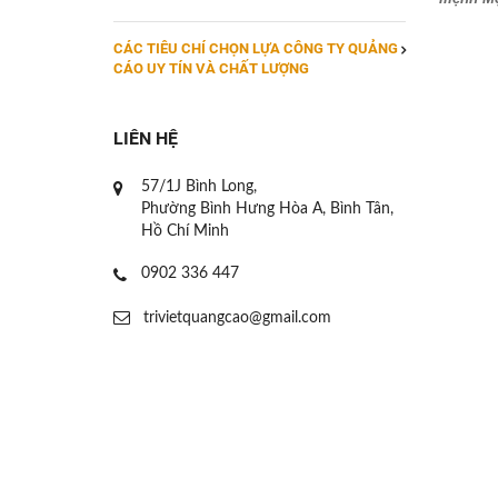
CÁC TIÊU CHÍ CHỌN LỰA CÔNG TY QUẢNG
CÁO UY TÍN VÀ CHẤT LƯỢNG
LIÊN HỆ
57/1J Bình Long,
Phường Bình Hưng Hòa A, Bình Tân,
Hồ Chí Minh
0902 336 447
trivietquangcao@gmail.com