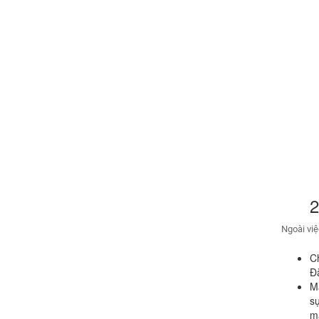
2
Ngoài việ
Ch
Đặ
M
sự
m