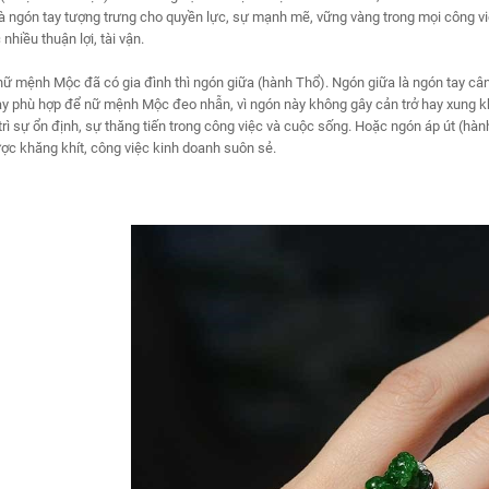
là ngón tay tượng trưng cho quyền lực, sự mạnh mẽ, vững vàng trong mọi công 
nhiều thuận lợi, tài vận.
ữ mệnh Mộc đã có gia đình thì ngón giữa (hành Thổ). Ngón giữa là ngón tay câ
ay phù hợp để nữ mệnh Mộc đeo nhẫn, vì ngón này không gây cản trở hay xung 
rì sự ổn định, sự thăng tiến trong công việc và cuộc sống. Hoặc ngón áp út (hàn
c khăng khít, công việc kinh doanh suôn sẻ.