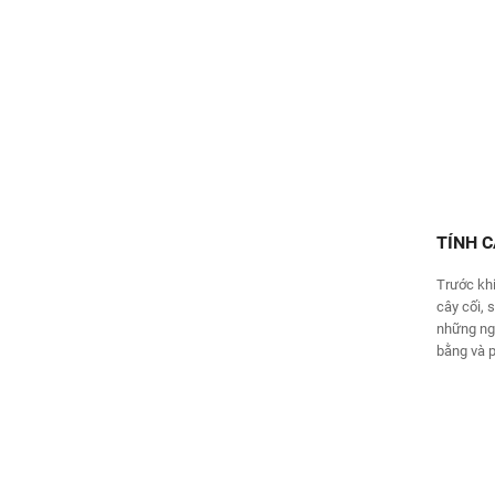
TÍNH 
Trước khi
cây cối, 
những ngư
bằng và 