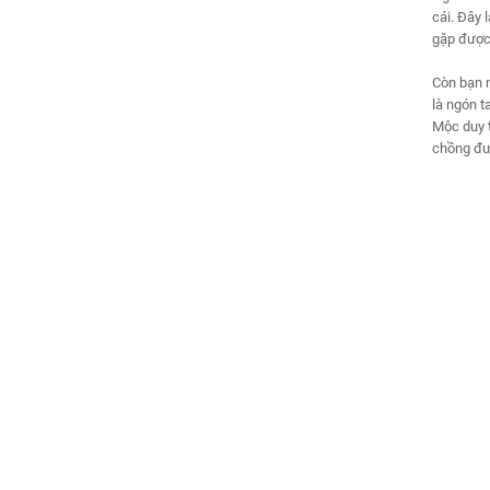
cái. Đây 
gặp được 
Còn bạn n
là ngón t
Mộc duy t
chồng đượ