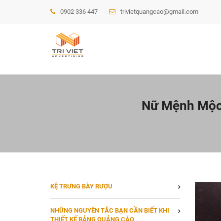
0902 336 447
trivietquangcao@gmail.com
Nữ Mệnh Mộc
KỆ TRƯNG BÀY RƯỢU
NHỮNG NGUYÊN TẮC BẠN CẦN BIẾT KHI
THIẾT KẾ BẢNG QUẢNG CÁO