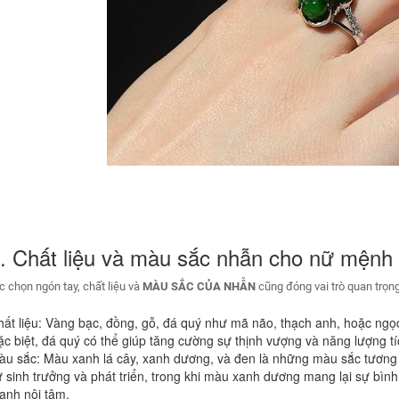
. Chất liệu và màu sắc nhẫn cho nữ mệnh
c chọn ngón tay, chất liệu và
MÀU SẮC CỦA NHẪN
cũng đóng vai trò quan trọn
ất liệu: Vàng bạc, đồng, gỗ, đá quý như mã não, thạch anh, hoặc ngọ
c biệt, đá quý có thể giúp tăng cường sự thịnh vượng và năng lượng t
àu sắc: Màu xanh lá cây, xanh dương, và đen là những màu sắc tương
 sinh trưởng và phát triển, trong khi màu xanh dương mang lại sự bìn
ạnh nội tâm.