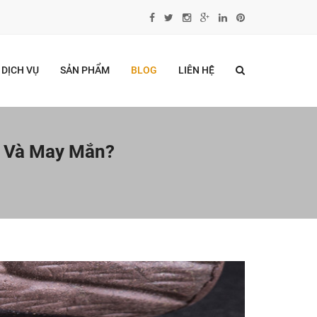
DỊCH VỤ
SẢN PHẨM
BLOG
LIÊN HỆ
 Và May Mắn?