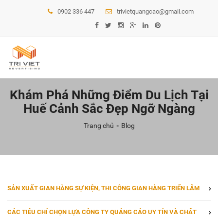
0902 336 447
trivietquangcao@gmail.com
Khám Phá Những Điểm Du Lịch Tại
Huế Cảnh Sắc Đẹp Ngỡ Ngàng
Trang chủ
Blog
SẢN XUẤT GIAN HÀNG SỰ KIỆN, THI CÔNG GIAN HÀNG TRIỂN LÃM
CÁC TIÊU CHÍ CHỌN LỰA CÔNG TY QUẢNG CÁO UY TÍN VÀ CHẤT