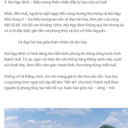
5. Núi Ngự Bình – Biểu tượng thiên nhiên đầy tự hào của xứ Huế
Nhắc đến Huế, người ta nghĩ ngay đến sông Hương thơ mộng và Núi Ngự
Bình hùng vĩ – hai biểu tượng tạo nên vẻ đẹp hài hòa, bình yên của vùng
đất Cố đô. Với độ cao khoảng 105m, Núi Ngự Bình không quá lớn nhưng lại
có vị trí đặc biệt, gắn liền với phong thủy và lịch sử triều Nguyễn.
Vẻ đẹp hài hòa giữa thiên nhiên và văn hóa
Núi Ngự Bình có hình dáng như tấm bình phong lớn đứng vững trước kinh
thành Huế. Từ xa, ngọn núi hiện lên với những hàng thông xanh mát, sườn
núi thoải nhẹ, đem đến cảm giác thanh bình, thơ mộng đúng chất Huế.
Không chỉ là thắng cảnh, núi còn mang giá trị văn hóa sâu sắc. Vua Gia
Long từng chọn ngọn núi này để làm “tiền án” cho Kinh Thành Huế theo
nguyên lý phong thủy, tạo nên bố cục hoàn hảo giữa núi – sông – trời.