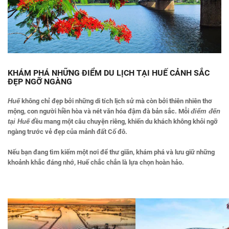
KHÁM PHÁ NHỮNG ĐIỂM DU LỊCH TẠI HUẾ CẢNH SẮC
ĐẸP NGỠ NGÀNG
Huế
không chỉ đẹp bởi những di tích lịch sử mà còn bởi thiên nhiên thơ
mộng, con người hiền hòa và nét văn hóa đậm đà bản sắc. Mỗi
điểm đến
tại Huế
đều mang một câu chuyện riêng, khiến du khách không khỏi ngỡ
ngàng trước vẻ đẹp của mảnh đất Cố đô.
Nếu bạn đang tìm kiếm một nơi để thư giãn, khám phá và lưu giữ những
khoảnh khắc đáng nhớ, Huế chắc chắn là lựa chọn hoàn hảo.