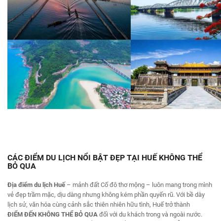
CÁC ĐIỂM DU LỊCH NỔI BẬT ĐẸP TẠI HUẾ KHÔNG THỂ
BỎ QUA
Địa điểm du lịch Huế
– mảnh đất Cố đô thơ mộng – luôn mang trong mình
vẻ đẹp trầm mặc, dịu dàng nhưng không kém phần quyến rũ. Với bề dày
lịch sử, văn hóa cùng cảnh sắc thiên nhiên hữu tình, Huế trở thành
ĐIỂM ĐẾN KHÔNG THỂ BỎ QUA
đối với du khách trong và ngoài nước.