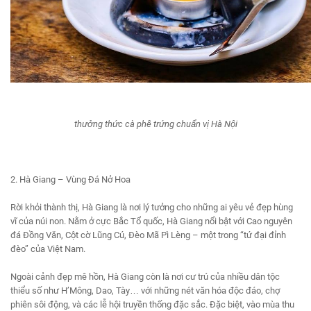
thưởng thức cà phê trứng chuẩn vị Hà Nội
2. Hà Giang – Vùng Đá Nở Hoa
Rời khỏi thành thị, Hà Giang là nơi lý tưởng cho những ai yêu vẻ đẹp hùng
vĩ của núi non. Nằm ở cực Bắc Tổ quốc, Hà Giang nổi bật với Cao nguyên
đá Đồng Văn, Cột cờ Lũng Cú, Đèo Mã Pì Lèng – một trong “tứ đại đỉnh
đèo” của Việt Nam.
Ngoài cảnh đẹp mê hồn, Hà Giang còn là nơi cư trú của nhiều dân tộc
thiểu số như H’Mông, Dao, Tày… với những nét văn hóa độc đáo, chợ
phiên sôi động, và các lễ hội truyền thống đặc sắc. Đặc biệt, vào mùa thu