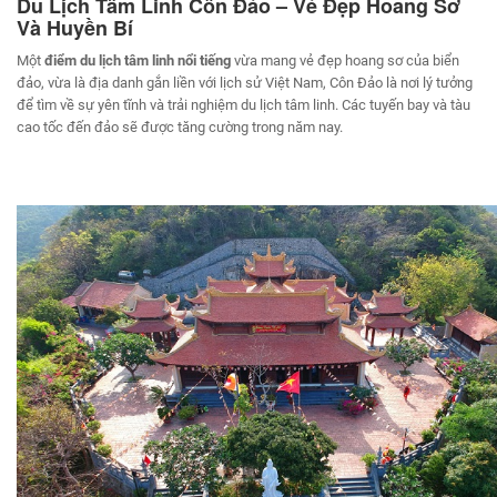
Du Lịch Tâm Linh Côn Đảo – Vẻ Đẹp Hoang Sơ
Và Huyền Bí
Một
điểm du lịch tâm linh nổi tiếng
vừa mang vẻ đẹp hoang sơ của biển
đảo, vừa là địa danh gắn liền với lịch sử Việt Nam, Côn Đảo là nơi lý tưởng
để tìm về sự yên tĩnh và trải nghiệm du lịch tâm linh. Các tuyến bay và tàu
cao tốc đến đảo sẽ được tăng cường trong năm nay.