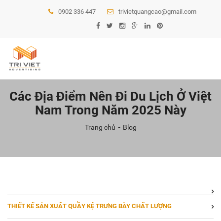
0902 336 447
trivietquangcao@gmail.com
Các Địa Điểm Nên Đi Du Lịch Ở Việt
Nam Trong Năm 2025 Này
Trang chủ
Blog
THIẾT KẾ SẢN XUẤT QUẦY KỆ TRƯNG BÀY CHẤT LƯỢNG