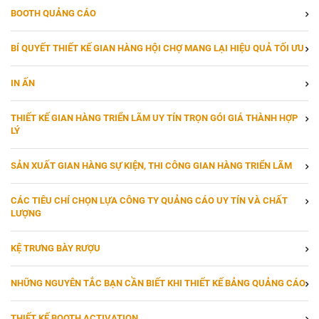
BOOTH QUẢNG CÁO
BÍ QUYẾT THIẾT KẾ GIAN HÀNG HỘI CHỢ MANG LẠI HIỆU QUẢ TỐI ƯU
IN ẤN
THIẾT KẾ GIAN HÀNG TRIỂN LÃM UY TÍN TRỌN GÓI GIÁ THÀNH HỢP
LÝ
SẢN XUẤT GIAN HÀNG SỰ KIỆN, THI CÔNG GIAN HÀNG TRIỂN LÃM
CÁC TIÊU CHÍ CHỌN LỰA CÔNG TY QUẢNG CÁO UY TÍN VÀ CHẤT
LƯỢNG
KỆ TRƯNG BÀY RƯỢU
NHỮNG NGUYÊN TẮC BẠN CẦN BIẾT KHI THIẾT KẾ BẢNG QUẢNG CÁO
THIẾT KẾ BOOTH ACTIVATION